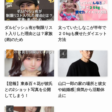
ダルビッシュ有が制限リス
太っていたしなこが半年で
ト入りした理由とは？家族
２０kgも痩せたダイエット
(弟)のため
方法
【悲報】東条百々花が彼氏
山口一郎の家の場所と彼女
との2ショット写真を公開
や結婚感│病気から活動休
してしまう！
止に