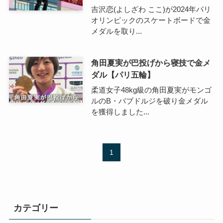
吉沢恋(よしざわ ここ)が2024年パリ
オリンピックのスケートボードで金
メダルを取り...
角田夏実が巴投げから寝技で金メ
ダル【パリ五輪】
柔道女子48kg級の角田夏実がモンゴ
ルのB・バブドルジを破り金メダル
を獲得しました...
1
カテゴリー