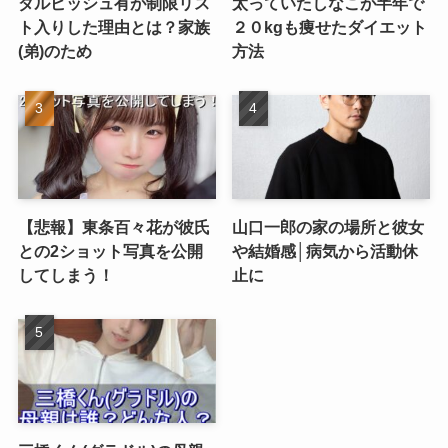
ダルビッシュ有が制限リス
太っていたしなこが半年で
ト入りした理由とは？家族
２０kgも痩せたダイエット
(弟)のため
方法
【悲報】東条百々花が彼氏
山口一郎の家の場所と彼女
との2ショット写真を公開
や結婚感│病気から活動休
してしまう！
止に