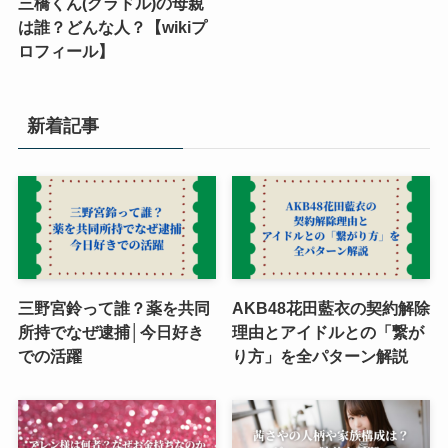
三橋くん(グラドル)の母親
は誰？どんな人？【wikiプ
ロフィール】
新着記事
三野宮鈴って誰？薬を共同
AKB48花田藍衣の契約解除
所持でなぜ逮捕│今日好き
理由とアイドルとの「繋が
での活躍
り方」を全パターン解説