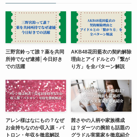
三野宮鈴って誰？薬を共同
AKB48花田藍衣の契約解除
所持でなぜ逮捕│今日好き
理由とアイドルとの「繋が
での活躍
り方」を全パターン解説
アレン様はなにもの？なぜ
茜さやの人柄や家族構成
お金持ちなのか収入源・パ
は？ダーツの腕前も話題の
トロン・年収を徹底解説
グラドル実業家を徹底紹介