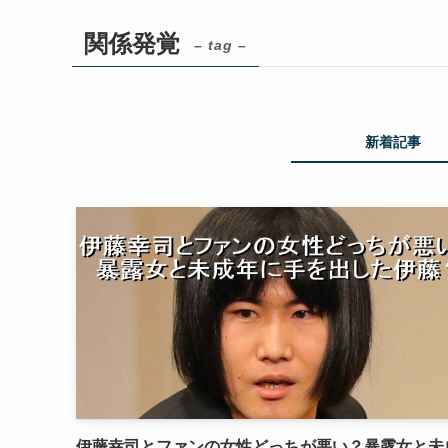
関係発覚
– tag –
新着記事
伊藤幸司とファンの女性どっちが悪い？暴露女と未