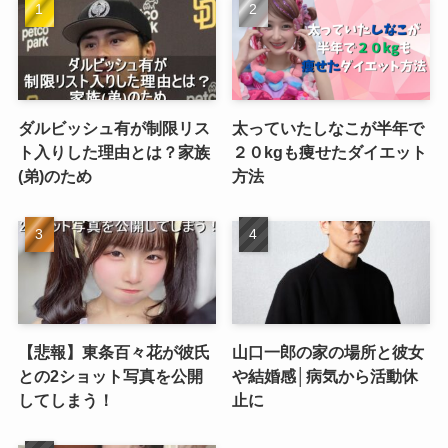
ダルビッシュ有が制限リス
太っていたしなこが半年で
ト入りした理由とは？家族
２０kgも痩せたダイエット
(弟)のため
方法
【悲報】東条百々花が彼氏
山口一郎の家の場所と彼女
との2ショット写真を公開
や結婚感│病気から活動休
してしまう！
止に