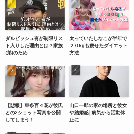
ダルビッシュ有が制限リス
太っていたしなこが半年で
ト入りした理由とは？家族
２０kgも痩せたダイエット
(弟)のため
方法
【悲報】東条百々花が彼氏
山口一郎の家の場所と彼女
との2ショット写真を公開
や結婚感│病気から活動休
してしまう！
止に