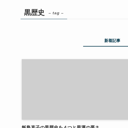
黒歴史
– tag –
新着記事
飯島直子の黒歴史を４つと男運の悪さ