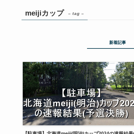
meijiカップ
– tag –
新着記事
【駐車場】北海道meiji(明治)カップ2024の速報結果