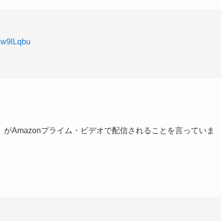
oXw9lLqbu
、
がAmazonプライム・ビデオで配信されることを言っていま