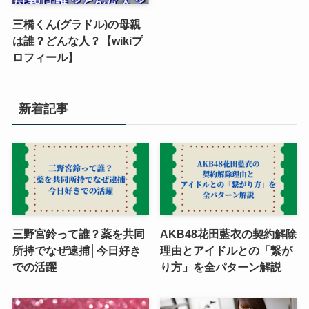
三橋くん(グラドル)の母親
は誰？どんな人？【wikiプ
ロフィール】
新着記事
三野宮鈴って誰？薬を共同
AKB48花田藍衣の契約解除
所持でなぜ逮捕│今日好き
理由とアイドルとの「繋が
での活躍
り方」を全パターン解説