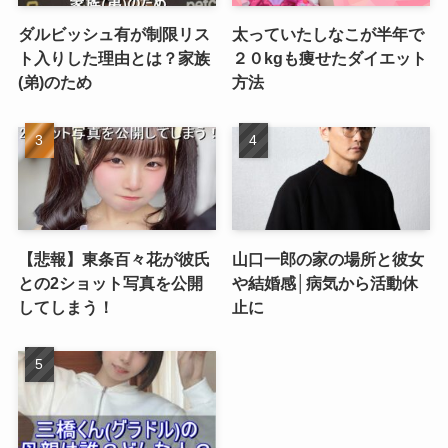
ダルビッシュ有が制限リス
太っていたしなこが半年で
ト入りした理由とは？家族
２０kgも痩せたダイエット
(弟)のため
方法
【悲報】東条百々花が彼氏
山口一郎の家の場所と彼女
との2ショット写真を公開
や結婚感│病気から活動休
してしまう！
止に