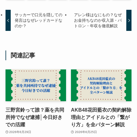
サッカーで口元を隠しての
アレン様はなにもの？なぜ
発言はなぜレッドカードな
お金持ちなのか収入源・パ
のか？
トロン・年収を徹底解説
関連記事
三野宮鈴って誰？薬を共同
AKB48花田藍衣の契約解除
所持でなぜ逮捕│今日好き
理由とアイドルとの「繋が
での活躍
り方」を全パターン解説
2026年6月29日
2026年6月25日