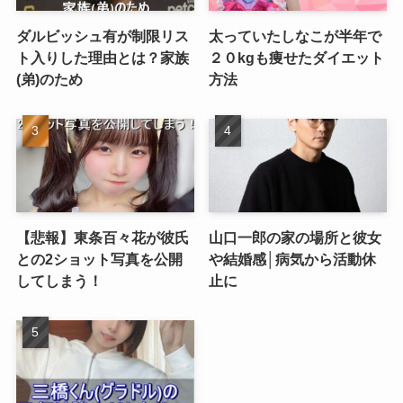
ダルビッシュ有が制限リス
太っていたしなこが半年で
ト入りした理由とは？家族
２０kgも痩せたダイエット
(弟)のため
方法
【悲報】東条百々花が彼氏
山口一郎の家の場所と彼女
との2ショット写真を公開
や結婚感│病気から活動休
してしまう！
止に