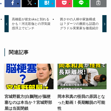
髙橋藍が彼女ukaと別れる
茜さやの人柄や家族構成
かも！河北彩伽との浮気疑
は？ダーツの腕前も話題の
惑浮上でピンチ
グラドル実業家を徹底紹介
関連記事
宮城野親方(白鵬翔)が脳梗
岡本和真の怪我の原因とな
塞なのは本当か？宮城野部
った動画！長期離脱の可能
屋は当面閉鎖
性