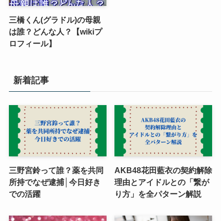
三橋くん(グラドル)の母親
は誰？どんな人？【wikiプ
ロフィール】
新着記事
三野宮鈴って誰？薬を共同
AKB48花田藍衣の契約解除
所持でなぜ逮捕│今日好き
理由とアイドルとの「繋が
での活躍
り方」を全パターン解説