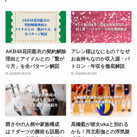
AKB48花田藍衣の契約解除
アレン様はなにもの？なぜ
理由とアイドルとの「繋が
お金持ちなのか収入源・パ
り方」を全パターン解説
トロン・年収を徹底解説
2026年6月25日
2026年6月23日
茜さやの人柄や家族構成
髙橋藍が彼女ukaと別れる
は？ダーツの腕前も話題の
かも！河北彩伽との浮気疑