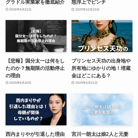
グラドル実業家を徹底紹介
惑浮上でピンチ
2026年6月21日
2025年10月22日
【悲報】国分太一は何をし
プリンセス天功の出身地や
たのか？無期限の活動停止
所有地にゆかりの地！埋蔵
の理由
金はどこにある？
2025年6月20日
2025年5月21日
西内まりやが引退した理由
宮川一朗太は娘2人と元妻