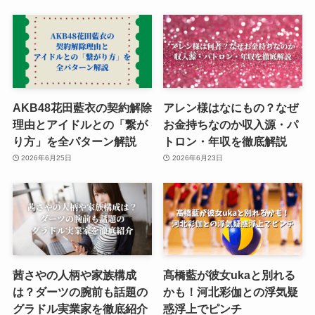
AKB48花田藍衣の契約解除
アレン様はなにもの？なぜ
理由とアイドルとの「繋が
お金持ちなのか収入源・パ
り方」を全パターン解説
トロン・年収を徹底解説
2026年6月25日
2026年6月23日
茜さやの人柄や家族構成
髙橋藍が彼女ukaと別れる
は？ダーツの腕前も話題の
かも！河北彩伽との浮気疑
グラドル実業家を徹底紹介
惑浮上でピンチ