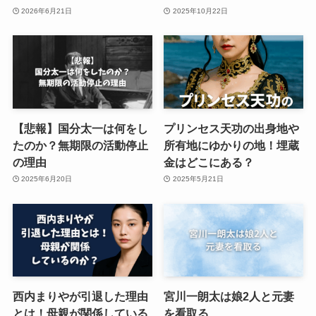
2026年6月21日
2025年10月22日
【悲報】国分太一は何をし
プリンセス天功の出身地や
たのか？無期限の活動停止
所有地にゆかりの地！埋蔵
の理由
金はどこにある？
2025年6月20日
2025年5月21日
西内まりやが引退した理由
宮川一朗太は娘2人と元妻
とは！母親が関係している
を看取る