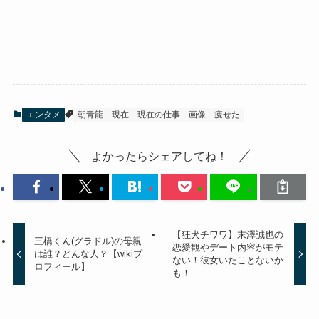
エンタメ
朝青龍
現在
現在の仕事
画像
痩せた
よかったらシェアしてね！
【狂犬チワワ】末澤誠也の
三橋くん(グラドル)の母親
恋愛観やデート内容がモテ
は誰？どんな人？【wikiプ
ない！彼女いたことないか
ロフィール】
も！