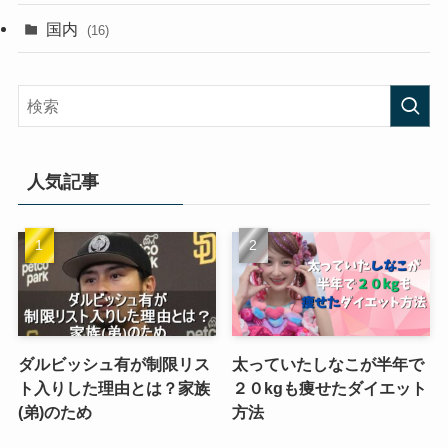
国内
(16)
人気記事
ダルビッシュ有が制限リス
太っていたしなこが半年で
ト入りした理由とは？家族
２０kgも痩せたダイエット
(弟)のため
方法