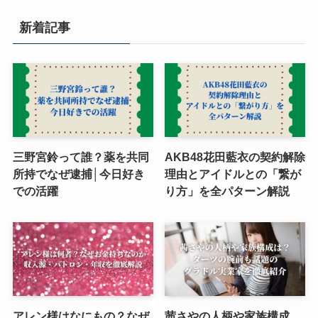
新着記事
三野宮鈴って誰？薬を共同
AKB48花田藍衣の契約解除
所持でなぜ逮捕│今日好き
理由とアイドルとの「繋が
での活躍
り方」を全パターン解説
アレン様はなにもの？なぜ
茜さやの人柄や家族構成