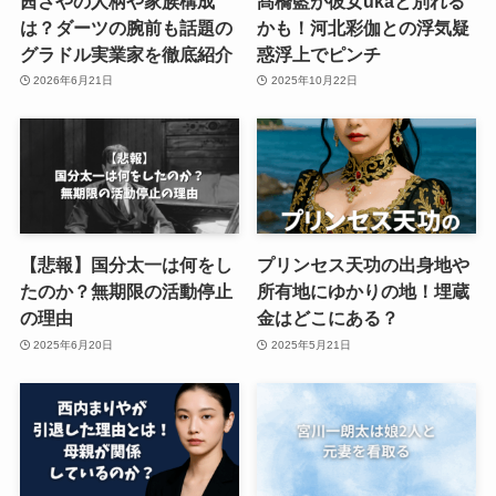
茜さやの人柄や家族構成
髙橋藍が彼女ukaと別れる
は？ダーツの腕前も話題の
かも！河北彩伽との浮気疑
グラドル実業家を徹底紹介
惑浮上でピンチ
2026年6月21日
2025年10月22日
【悲報】国分太一は何をし
プリンセス天功の出身地や
たのか？無期限の活動停止
所有地にゆかりの地！埋蔵
の理由
金はどこにある？
2025年6月20日
2025年5月21日