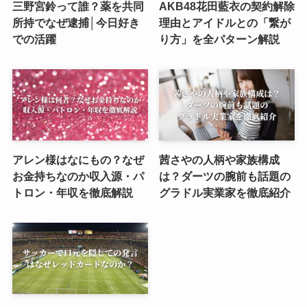
三野宮鈴って誰？薬を共同
AKB48花田藍衣の契約解除
所持でなぜ逮捕│今日好き
理由とアイドルとの「繋が
での活躍
り方」を全パターン解説
アレン様はなにもの？なぜ
茜さやの人柄や家族構成
お金持ちなのか収入源・パ
は？ダーツの腕前も話題の
トロン・年収を徹底解説
グラドル実業家を徹底紹介