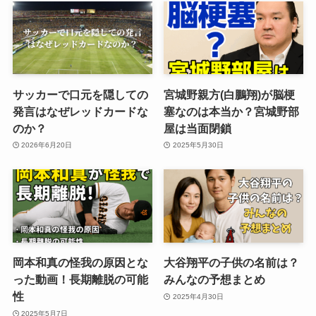
サッカーで口元を隠しての
宮城野親方(白鵬翔)が脳梗
発言はなぜレッドカードな
塞なのは本当か？宮城野部
のか？
屋は当面閉鎖
2026年6月20日
2025年5月30日
岡本和真の怪我の原因とな
大谷翔平の子供の名前は？
った動画！長期離脱の可能
みんなの予想まとめ
性
2025年4月30日
2025年5月7日