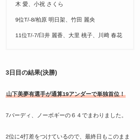
木 愛、小祝 さくら
9位T/-8/柏原 明日架、竹田 麗央
11位T/-7/臼井 麗香、大里 桃子、川﨑 春花
3日目の結果(決勝)
山下美夢有選手が通算19アンダーで単独首位！
7バーディ、ノーボギーの６４でまわりました。
2位に4打差をつけているので、最終日もこのまま