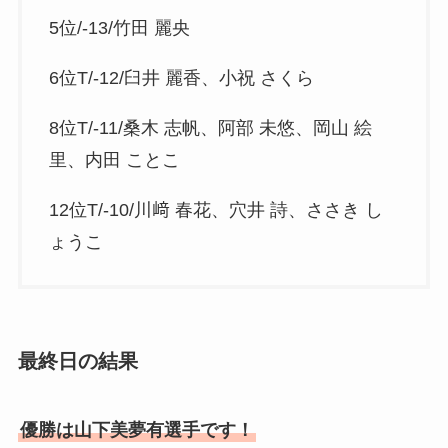
5位/-13/竹田 麗央
6位T/-12/臼井 麗香、小祝 さくら
8位T/-11/桑木 志帆、阿部 未悠、岡山 絵
里、内田 ことこ
12位T/-10/川﨑 春花、穴井 詩、ささき し
ょうこ
最終日の結果
優勝は山下美夢有選手です！