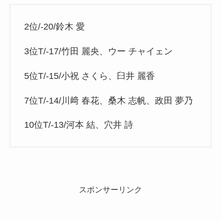
2位/-20/鈴木 愛
3位T/-17/竹田 麗央、ウー チャイェン
5位T/-15/小祝 さくら、臼井 麗香
7位T/-14/川﨑 春花、桑木 志帆、政田 夢乃
10位T/-13/河本 結、穴井 詩
スポンサーリンク