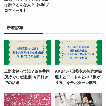
は誰？どんな人？【wikiプ
ロフィール】
新着記事
三野宮鈴って誰？薬を共同
AKB48花田藍衣の契約解除
所持でなぜ逮捕│今日好き
理由とアイドルとの「繋が
での活躍
り方」を全パターン解説