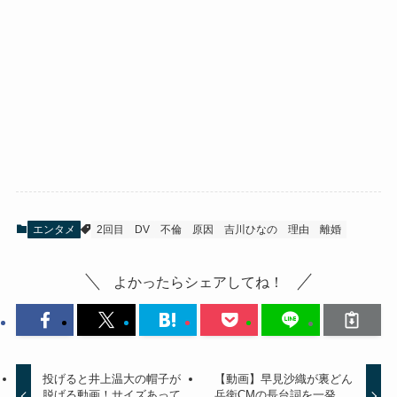
エンタメ
2回目
DV
不倫
原因
吉川ひなの
理由
離婚
よかったらシェアしてね！
投げると井上温大の帽子が
【動画】早見沙織が裏どん
脱げる動画！サイズあって
兵衛CMの長台詞を一発