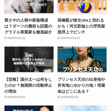
茜さやの人柄や家族構成
髙橋藍が彼女ukaと別れる
は？ダーツの腕前も話題の
かも！河北彩伽との浮気疑
グラドル実業家を徹底紹介
惑浮上でピンチ
2026年6月21日
2025年10月22日
【悲報】国分太一は何をし
プリンセス天功の出身地や
たのか？無期限の活動停止
所有地にゆかりの地！埋蔵
の理由
金はどこにある？
2025年6月20日
2025年5月21日