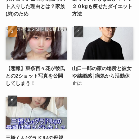
ト入りした理由とは？家族
２０kgも痩せたダイエット
(弟)のため
方法
【悲報】東条百々花が彼氏
山口一郎の家の場所と彼女
との2ショット写真を公開
や結婚感│病気から活動休
してしまう！
止に
三橋くん(グラドル)の母親