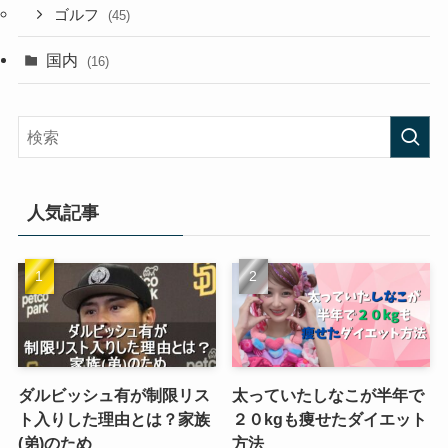
ゴルフ
(45)
国内
(16)
人気記事
ダルビッシュ有が制限リス
太っていたしなこが半年で
ト入りした理由とは？家族
２０kgも痩せたダイエット
(弟)のため
方法