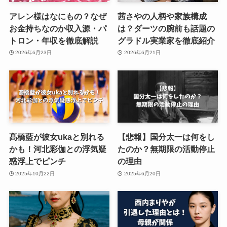
アレン様はなにもの？なぜ
茜さやの人柄や家族構成
お金持ちなのか収入源・パ
は？ダーツの腕前も話題の
トロン・年収を徹底解説
グラドル実業家を徹底紹介
2026年6月23日
2026年6月21日
髙橋藍が彼女ukaと別れる
【悲報】国分太一は何をし
かも！河北彩伽との浮気疑
たのか？無期限の活動停止
惑浮上でピンチ
の理由
2025年10月22日
2025年6月20日