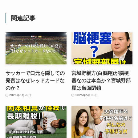
関連記事
サッカーで口元を隠しての
宮城野親方(白鵬翔)が脳梗
発言はなぜレッドカードな
塞なのは本当か？宮城野部
のか？
屋は当面閉鎖
2026年6月20日
2025年5月30日