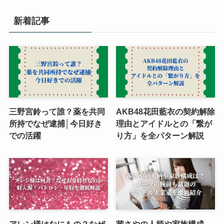
新着記事
三野宮鈴って誰？薬を共同
AKB48花田藍衣の契約解除
所持でなぜ逮捕│今日好き
理由とアイドルとの「繋が
での活躍
り方」を全パターン解説
アレン様はなにもの？なぜ
茜さやの人柄や家族構成