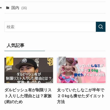
国内
(16)
人気記事
ダルビッシュ有が制限リス
太っていたしなこが半年で
ト入りした理由とは？家族
２０kgも痩せたダイエット
(弟)のため
方法