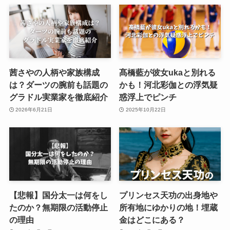
茜さやの人柄や家族構成
髙橋藍が彼女ukaと別れる
は？ダーツの腕前も話題の
かも！河北彩伽との浮気疑
グラドル実業家を徹底紹介
惑浮上でピンチ
2026年6月21日
2025年10月22日
【悲報】国分太一は何をし
プリンセス天功の出身地や
たのか？無期限の活動停止
所有地にゆかりの地！埋蔵
の理由
金はどこにある？