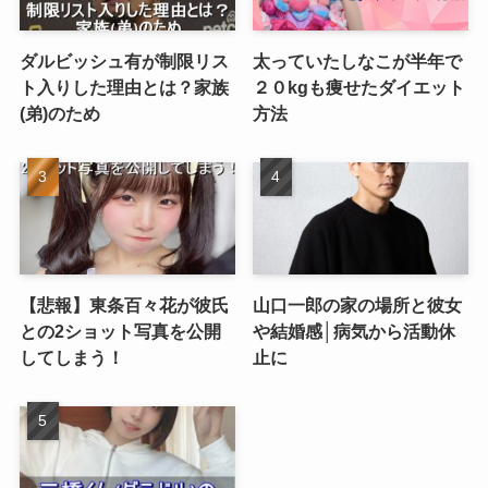
ダルビッシュ有が制限リス
太っていたしなこが半年で
ト入りした理由とは？家族
２０kgも痩せたダイエット
(弟)のため
方法
【悲報】東条百々花が彼氏
山口一郎の家の場所と彼女
との2ショット写真を公開
や結婚感│病気から活動休
してしまう！
止に