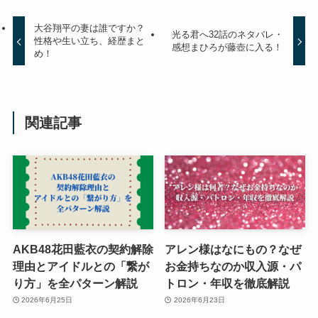
大谷翔平の妻は誰ですか？
光る君へ32話のネタバレ・
性格や生い立ち、経歴まと
感想まひろが藤壺に入る！
め！
関連記事
AKB48花田藍衣の契約解除
アレン様はなにもの？なぜ
理由とアイドルとの「繋が
お金持ちなのか収入源・パ
り方」を全パターン解説
トロン・年収を徹底解説
2026年6月25日
2026年6月23日