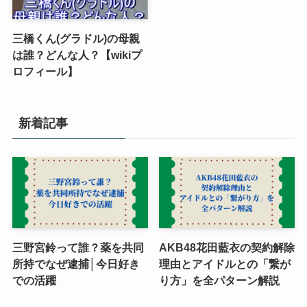
三橋くん(グラドル)の母親
は誰？どんな人？【wikiプ
ロフィール】
新着記事
三野宮鈴って誰？薬を共同
AKB48花田藍衣の契約解除
所持でなぜ逮捕│今日好き
理由とアイドルとの「繋が
での活躍
り方」を全パターン解説