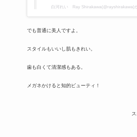
白河れい Ray Shirakawa(@rayshirak
でも普通に美人ですよ。
スタイルもいいし肌もきれい。
歯も白くて清潔感もある。
メガネかけると知的ビューティ！
ス