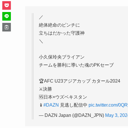
／
絶体絶命のピンチに
立ちはだかった守護神
＼
小久保玲央ブライアン
チームを勝利に導いた魂のPKセーブ
🏆AFC U23アジアカップ カタール2024
⚔決勝
🆚日本×ウズベキスタン
📱
#DAZN
見逃し配信中
pic.twitter.com/0Q
— DAZN Japan (@DAZN_JPN)
May 3, 202