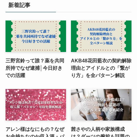
新着記事
三野宮鈴って誰？薬を共同
AKB48花田藍衣の契約解除
所持でなぜ逮捕│今日好き
理由とアイドルとの「繋が
での活躍
り方」を全パターン解説
アレン様はなにもの？なぜ
茜さやの人柄や家族構成
お金持ちなのか収入源・パ
は？ダーツの腕前も話題の