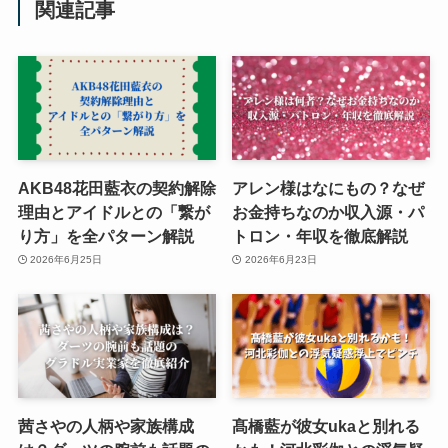
関連記事
AKB48花田藍衣の契約解除
アレン様はなにもの？なぜ
理由とアイドルとの「繋が
お金持ちなのか収入源・パ
り方」を全パターン解説
トロン・年収を徹底解説
2026年6月25日
2026年6月23日
茜さやの人柄や家族構成
髙橋藍が彼女ukaと別れる