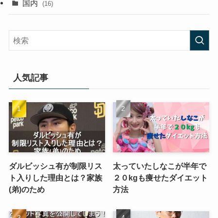
国内
(16)
人気記事
ダルビッシュ有が制限リス
太っていたしなこが半年で
ト入りした理由とは？家族
２０kgも痩せたダイエット
(弟)のため
方法