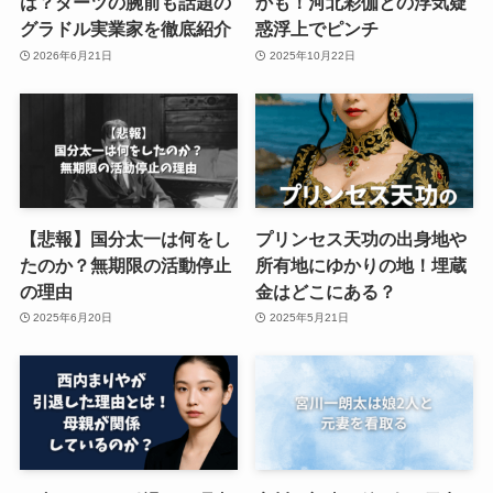
は？ダーツの腕前も話題の
かも！河北彩伽との浮気疑
グラドル実業家を徹底紹介
惑浮上でピンチ
2026年6月21日
2025年10月22日
【悲報】国分太一は何をし
プリンセス天功の出身地や
たのか？無期限の活動停止
所有地にゆかりの地！埋蔵
の理由
金はどこにある？
2025年6月20日
2025年5月21日